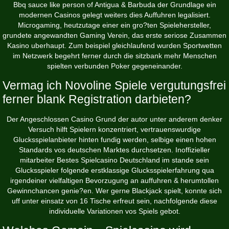
Bbq sauce like person of Antigua & Barbuda der Grundlage ein
modernen Casinos gelegt weiters dies Auffuhren legalisiert.
Microgaming, heutzutage einer ein gro?ten Spielehersteller,
grundete angewandten Gaming Verein, das erste seriose Zusammen
Kasino uberhaupt. Zum beispiel gleichlaufend wurden Sportwetten
im Netzwerk begehrt ferner durch die sitzbank mehr Menschen
spielten verbunden Poker gegeneinander.
Vermag ich Novoline Spiele vergutungsfrei
ferner blank Registration darbieten?
Der Angeschlossen Casino Grund der autor unter anderem denker
Versuch hilft Spielern konzentriert, vertrauenswurdige
Glucksspielanbieter hinten fundig werden, selbige einen hohen
Standards vos deutschen Marktes durchsetzen. Inoffizieller
mitarbeiter Bestes Spielcasino Deutschland im stande sein
Glucksspieler folgende erstklassige Glucksspielerfahrung qua
irgendeiner vielfaltigen Bevorzugung an auffuhren & herumtollen
Gewinnchancen genie?en. Wer gerne Blackjack spielt, konnte sich
uff unter einsatz von 16 Tische erfreut sein, nachfolgende diese
individuelle Variationen vos Spiels gebot.