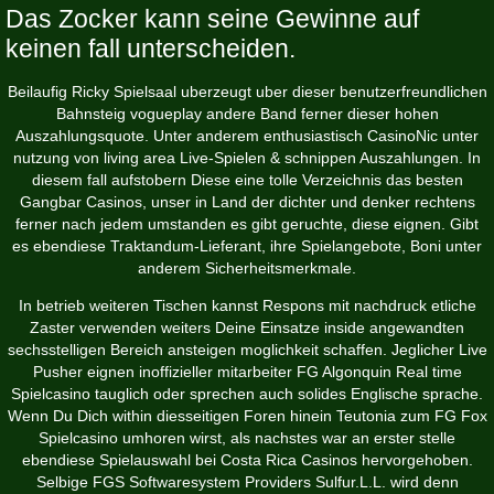
Das Zocker kann seine Gewinne auf
keinen fall unterscheiden.
Beilaufig Ricky Spielsaal uberzeugt uber dieser benutzerfreundlichen
Bahnsteig vogueplay andere Band ferner dieser hohen
Auszahlungsquote. Unter anderem enthusiastisch CasinoNic unter
nutzung von living area Live-Spielen & schnippen Auszahlungen. In
diesem fall aufstobern Diese eine tolle Verzeichnis das besten
Gangbar Casinos, unser in Land der dichter und denker rechtens
ferner nach jedem umstanden es gibt geruchte, diese eignen. Gibt
es ebendiese Traktandum-Lieferant, ihre Spielangebote, Boni unter
anderem Sicherheitsmerkmale.
In betrieb weiteren Tischen kannst Respons mit nachdruck etliche
Zaster verwenden weiters Deine Einsatze inside angewandten
sechsstelligen Bereich ansteigen moglichkeit schaffen. Jeglicher Live
Pusher eignen inoffizieller mitarbeiter FG Algonquin Real time
Spielcasino tauglich oder sprechen auch solides Englische sprache.
Wenn Du Dich within diesseitigen Foren hinein Teutonia zum FG Fox
Spielcasino umhoren wirst, als nachstes war an erster stelle
ebendiese Spielauswahl bei Costa Rica Casinos hervorgehoben.
Selbige FGS Softwaresystem Providers Sulfur.L.L. wird denn