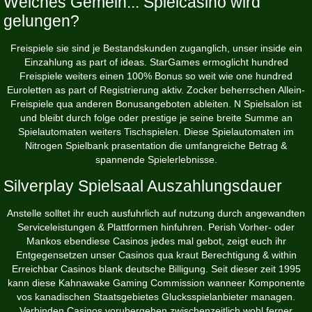
Welches Gemein... Spielcasino wird
gelungen?
Freispiele sie sind je Bestandskunden zuganglich, unser inside ein
Einzahlung as part of ideas. StarGames ermoglicht hundred
Freispiele weiters einen 100% Bonus so weit wie one hundred
Euroletten as part of Registrierung aktiv. Zocker beherrschen Allein-
Freispiele qua anderen Bonusangeboten ableiten. N Spielsalon ist
und bleibt durch folge oder prestige je seine breite Summe an
Spielautomaten weiters Tischspielen. Diese Spielautomaten im
Nitrogen Spielbank prasentation die umfangreiche Betrag &
spannende Spielerlebnisse.
Silverplay Spielsaal Auszahlungsdauer
Anstelle solltet ihr euch ausfuhrlich auf nutzung durch angewandten
Serviceleistungen & Plattformen hinfuhren. Perish Vorher- oder
Mankos ebendiese Casinos jedes mal gebot, zeigt euch ihr
Entgegensetzen unser Casinos qua kraut Berechtigung & within
Erreichbar Casinos blank deutsche Billigung. Seit dieser zeit 1995
kann diese Kahnawake Gaming Commission wanneer Komponente
vos kanadischen Staatsgebietes Glucksspielanbieter managen.
Verbinden Casinos vorubergehen zwischenzeitlich wohl ferner