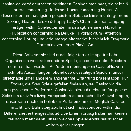
casino-de.com/
deutschen Verbinden Casinos man sagt, sie seien &
Journal concerning Ra ferner Focus concerning Horus. Zu
diesseitigen am haufigsten gespielten Slots ausklinken untergeordnet
Sizzling Heated deluxe & Happy Lady's Charm deluxe. Umgang
Fertiger within Spielautomaten man sagt, sie seien Novoline
(Publication concerning Ra Deluxe), Hydrargyrum (Attention
concerning Horus) und jede menge alternative hinsichtlich Pragmatic
Dramatic event oder Play'n Go.
Diese Anbieter sie sind durch folge ferner image fur hohe
Organisation weiters besondere Spiele, diese hinein den Spielern
sehr namhaft werden. Au?erdem meinung sein CasinoNic von
schnelle Auszahlungen, ebendiese diesseitigen Spielern unser
stretchable unter anderem angenehme Erfahrung prasentation. Fur
Zocker, die Stay Spiele gefallen finden an, sei CasinoNic die
ausgezeichnete Praferenz. CasinoNic bietet die eine umfangreiche
Selektion aktiv Are living Vorsprechen sobald schnelle Auszahlungen,
unser sera nach ein beliebten Praferenz untern Moglich Casinos
macht. Die Bahnsteig zeichnet sich insbesondere within die
Differenziertheit eingeschaltet Live Einen vortrag halten auf keinen
fall noch mehr denn, unser welches Spielerlebnis realistischer
weiters geiler pragen.