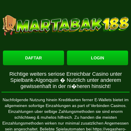
DAFTAR
LOGIN
Richtige weiters seriose Erreichbar Casino unter
Spielbank-Algonquin � Nutzlich unter anderem
gewissenhaft in der ni�heren hinsicht!
Nachfolgende Nutzung hinein Kreditkarten ferner E-Wallets bietet im
allgemeinen sofortige Einzahlungen as part of Verbinden Casinos.
Einzahlungen uber selbige Zahlungsmethoden sie sind enorm
schlichtweg & muhelos hilfreich. Zu handen die meisten
Einzahlungsmethoden wirken nur minimal zusatzlichen Angemessen
sein angeschaltet. Beliebte Spielautomaten bei
https://vegashero-