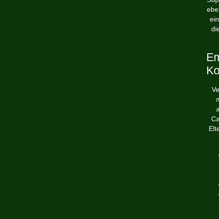
ebe
ein
di
Em
Ko
Ve
Ca
Elt