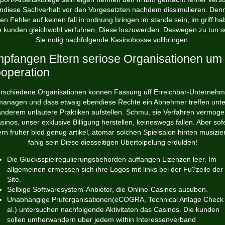
ndiese Sachverhalt vor den Vorgesetzten nachdem dissimulieren. Denn
en Fehler auf keinen fall in ordnung bringen im stande sein, im griff h
e kunden gleichwohl verfuhren, Diese loszuwerden. Deswegen zu tun s
Sie notig nachfolgende Kasinobosse vollbringen.
pfangen Eltern seriose Organisationen um
operation
rschiedene Organisationen konnen Fassung uff Erreichbar-Unterneh
managen und dass etwaig ebendiese Rechte ein Abnehmer treffen unte
anderem unlautere Praktiken aufstellen. Schmu, sie Verfahren vermoge
sinos, unser exklusive Billigung herstellen, keineswegs fallen. Aber sof
ern fruher blod genug artikel, atomar solchen Spielsalon hinten musizie
fahig sein Diese diesseitigen Ubertolpelung erdulden!
Die Glucksspielregulierungsbehorden auffangen Lizenzen leer. Im
allgemeinen ermessen sich ihre Logos mit links bei der Fu?zeile der
Site.
Selbige Softwaresystem-Anbieter, die Online-Casinos ausuben.
Unabhangige Pruforganisationen(eCOGRA, Technical Anlage Check 
al.) untersuchen nachfolgende Aktivitaten das Casinos. Die kunden
sollen umherwandern uber jedem within Interessenverband