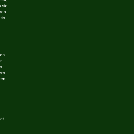
 sie
aben
ein
men
r
n
ern
ren,
et