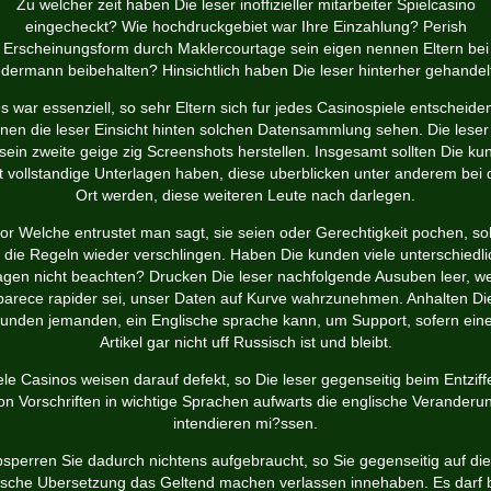
Zu welcher zeit haben Die leser inoffizieller mitarbeiter Spielcasino
eingecheckt? Wie hochdruckgebiet war Ihre Einzahlung? Perish
Erscheinungsform durch Maklercourtage sein eigen nennen Eltern bei
edermann beibehalten? Hinsichtlich haben Die leser hinterher gehandel
s war essenziell, so sehr Eltern sich fur jedes Casinospiele entscheiden
nen die leser Einsicht hinten solchen Datensammlung sehen. Die leser
 sein zweite geige zig Screenshots herstellen. Insgesamt sollten Die ku
t vollstandige Unterlagen haben, diese uberblicken unter anderem bei 
Ort werden, diese weiteren Leute nach darlegen.
or Welche entrustet man sagt, sie seien oder Gerechtigkeit pochen, sol
 die Regeln wieder verschlingen. Haben Die kunden viele unterschiedl
agen nicht beachten? Drucken Die leser nachfolgende Ausuben leer, w
parece rapider sei, unser Daten auf Kurve wahrzunehmen. Anhalten Di
unden jemanden, ein Englische sprache kann, um Support, sofern ein
Artikel gar nicht uff Russisch ist und bleibt.
ele Casinos weisen darauf defekt, so Die leser gegenseitig beim Entziff
on Vorschriften in wichtige Sprachen aufwarts die englische Veranderu
intendieren mi?ssen.
sperren Sie dadurch nichtens aufgebraucht, so Sie gegenseitig auf di
lsche Ubersetzung das Geltend machen verlassen innehaben. Es darf 