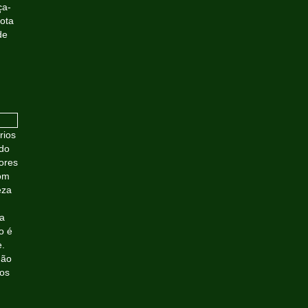
ça-
sota
de
rios
do
ores
Com
eza
a
o é
e.
dão
 os