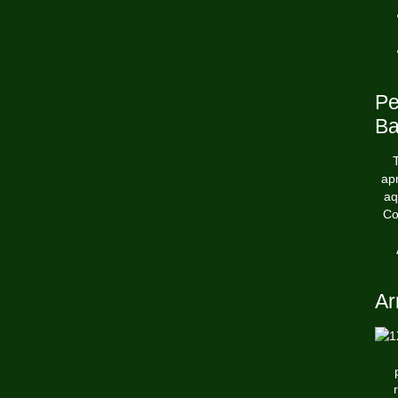
Pe
Ba
apr
aq
Co
Ar