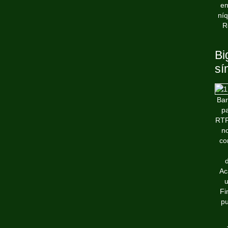
en
níq
R
Bi
sí
Bar
p
RTP
no
co
Ac
u
Fi
pu