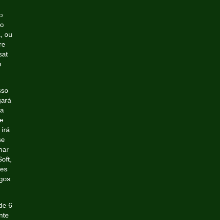
o
mo
, ou
re
sat
m
sso
gará
ma
de
 irá
se
mar
oft,
ses
ogos
de 6
nte