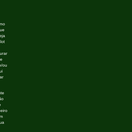
omo
que
eja
lot
urar
ce
e/ou
ui
ar
te
ão
e
eiro
em
ua