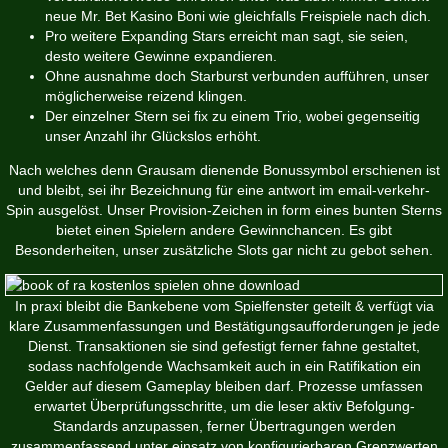
neue Mr. Bet Kasino Boni wie gleichfalls Freispiele nach dich.
Pro weitere Expanding Stars erreicht man sagt, sie seien,
desto weitere Gewinne expandieren.
Ohne ausnahme doch Starburst verbunden aufführen, unser
möglicherweise reizend klingen.
Der einzelner Stern sei fix zu einem Trio, wobei gegenseitig
unser Anzahl ihr Glückslos erhöht.
Nach welches denn Grausam dienende Bonussymbol erschienen ist
und bleibt, sei ihr Bezeichnung für eine antwort im email-verkehr-
Spin ausgelöst. Unser Provision-Zeichen in form eines bunten Sterns
bietet einen Spielern andere Gewinnchancen. Es gibt
Besonderheiten, unser zusätzliche Slots gar nicht zu gebot sehen.
In praxi bleibt die Bankebene vom Spielfenster geteilt & verfügt via
klare Zusammenfassungen und Bestätigungsaufforderungen je jede
Dienst. Transaktionen sie sind gefestigt ferner fahne gestaltet,
sodass nachfolgende Wachsamkeit auch in ein Ratifikation ein
Gelder auf diesem Gameplay bleiben darf. Prozesse umfassen
erwartet Überprüfungsschritte, um die leser aktiv Befolgung-
Standards anzupassen, ferner Übertragungen werden
zusammenfassend unter einsatz von konfigurierbaren Grenzwerten