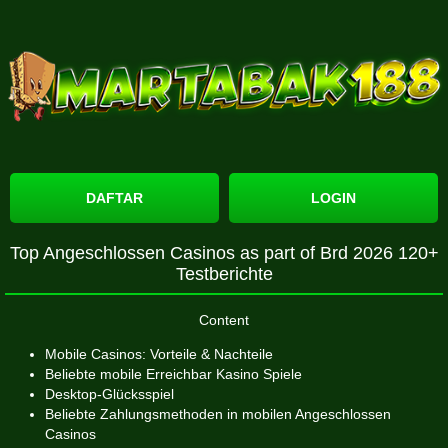
DAFTAR
LOGIN
Top Angeschlossen Casinos as part of Brd 2026 120+
Testberichte
Content
Mobile Casinos: Vorteile & Nachteile
Beliebte mobile Erreichbar Kasino Spiele
Desktop-Glücksspiel
Beliebte Zahlungsmethoden in mobilen Angeschlossen
Casinos