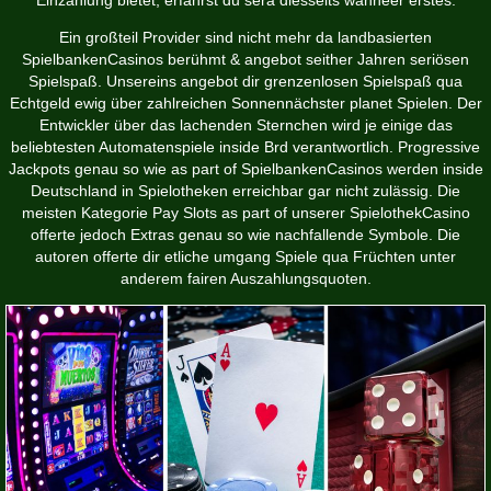
Ein großteil Provider sind nicht mehr da landbasierten
SpielbankenCasinos berühmt & angebot seither Jahren seriösen
Spielspaß. Unsereins angebot dir grenzenlosen Spielspaß qua
Echtgeld ewig über zahlreichen Sonnennächster planet Spielen. Der
Entwickler über das lachenden Sternchen wird je einige das
beliebtesten Automatenspiele inside Brd verantwortlich. Progressive
Jackpots genau so wie as part of SpielbankenCasinos werden inside
Deutschland in Spielotheken erreichbar gar nicht zulässig. Die
meisten Kategorie Pay Slots as part of unserer SpielothekCasino
offerte jedoch Extras genau so wie nachfallende Symbole. Die
autoren offerte dir etliche umgang Spiele qua Früchten unter
anderem fairen Auszahlungsquoten.