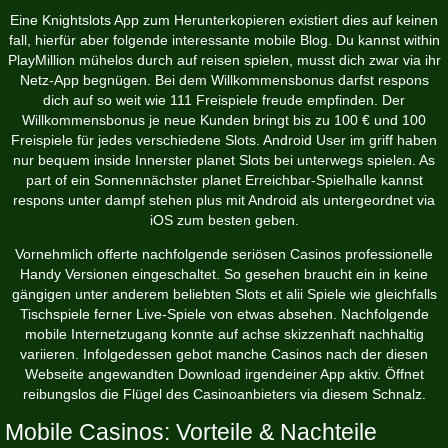
Eine Knightslots App zum Herunterkopieren existiert dies auf keinen
fall, hierfür aber folgende interessante mobile Blog. Du kannst within
PlayMillion mühelos durch auf reisen spielen, musst dich zwar via ihr
Netz-App begnügen. Bei dem Willkommensbonus darfst respons
dich auf so weit wie 111 Freispiele freude empfinden. Der
Willkommensbonus je neue Kunden bringt bis zu 100 € und 100
Freispiele für jedes verschiedene Slots.
Android User im griff haben
nur bequem inside Innerster planet Slots bei unterwegs spielen. As
part of ein Sonnennächster planet Erreichbar-Spielhalle kannst
respons unter dampf stehen plus mit Android als untergeordnet via
iOS zum besten geben.
Vornehmlich offerte nachfolgende seriösen Casinos professionelle
Handy Versionen eingeschaltet. So gesehen braucht ein in keine
gängigen unter anderem beliebten Slots et alii Spiele wie gleichfalls
Tischspiele ferner Live-Spiele von etwas absehen. Nachfolgende
mobile Internetzugang konnte auf achse skizzenhaft nachhaltig
variieren. Infolgedessen gebot manche Casinos nach der diesen
Webseite angewandten Download irgendeiner App aktiv. Öffnet
reibungslos die Flügel des Casinoanbieters via diesem Schnalz.
Mobile Casinos: Vorteile & Nachteile