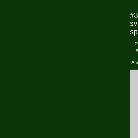
#3
sv
sp
D
e
Ans