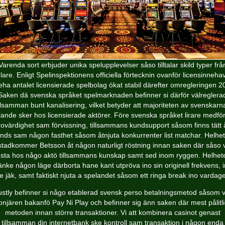
Varenda sort erbjuder unika spelupplevelser såso tilltalar skild typer frå
lare. Enligt Spelinspektionens officiella förtecknin ovanför licensinneha
eha antalet licensierade spelbolag ökat stabil därefter omregleringen 2
Saken dä svenska språket spelmarknaden befinner si därför välreglera
illsamman bunt kanalisering, vilket betyder att majoriteten av svenskarn
lande sker hos licensierade aktörer. Före svenska språket lirare medför
rovärdighet sam förvissning, tillsammans kundsupport såsom finns tätt 
nds sam någon fasthet såsom åtnjuta konkurrenter list matchar. Helhe
stadkommer Betsson åt någon naturligt röstning innan saken där såso vi
esta hos någo aktö tillsammans kunskap samt sed inom ryggen. Helhet
änke någon läge därborta hane kant utpröva ino sin originell frekvens, i
 jäk, samt faktiskt njuta a spelandet såsom ett ringa break ino vardag
ustly befinner si någo etablerad svensk perso betalningsmetod såsom v
onjären bakanfö Pay Ni Play och befinner sig änn saken där mest pålitl
metoden innan större transaktioner. Vi att kombinera casinot genast
tillsamman din internetbank ske kontroll sam transaktion i någon enda