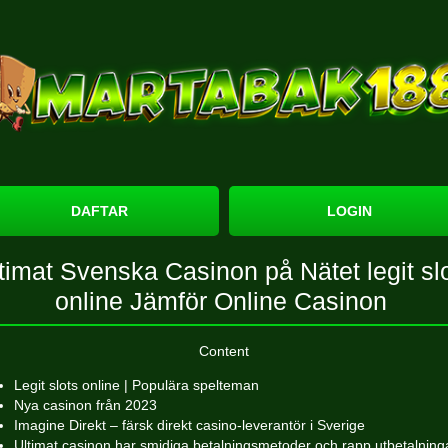
DAFTAR
LOGIN
timat Svenska Casinon på Nätet legit sl
online Jämför Online Casinon ️
Content
Legit slots online | Populära spelteman
Nya casinon från 2023
Imagine Direkt – färsk direkt casino-leverantör i Sverige
Ultimat casinon har smidiga betalningsmetoder och rapp utbetalning