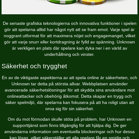
De senaste grafiska teknologierna och innovativa funktioner i spelen
gör att spelarna alltid har något nytt att se fram emot. Varje spel är
noggrant utformat för att maximera nöjet och engagemanget, vilket
gör att varje snurr eller kortdragning är fylld av spänning. Unknown
är verkligen en plats där spelare kan dyka ner i en värld av
underhållning och vinster.
Säkerhet och trygghet
En av de viktigaste aspekterna av att spela online är säkerheten, och
Unknown tar detta på största allvar. Webbplatsen använder
avancerade säkerhetslösningar för att skydda sina användare mot
onlineattacker och obehörig åtkomst. Detta skapar en trygg och
säker spelmiljö, där spelarna kan fokusera på att ha roligt utan att
oroa sig för sin säkerhet.
Om du mot förmodan skulle stöta på problem, har Unknown en
supporttjänst som finns tillgänglig för att hjälpa dig. De ger
användarna information om eventuella blockeringar och hur dessa
kan lösas, vilket säkerställer att alla spelare får en smidig och