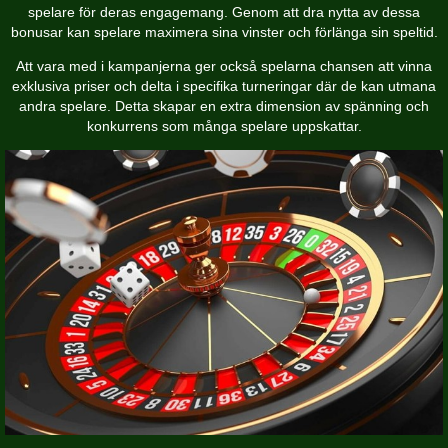
spelare för deras engagemang. Genom att dra nytta av dessa
bonusar kan spelare maximera sina vinster och förlänga sin speltid.
Att vara med i kampanjerna ger också spelarna chansen att vinna
exklusiva priser och delta i specifika turneringar där de kan utmana
andra spelare. Detta skapar en extra dimension av spänning och
konkurrens som många spelare uppskattar.