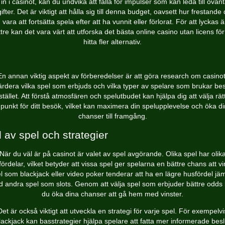
 in i casinot, kan du undvika att falla för impulser som kan leda till ovän
gifter. Det är viktigt att hålla sig till denna budget, oavsett hur frestande 
 vara att fortsätta spela efter att ha vunnit eller förlorat. För att lyckas 
tre kan det vara värt att utforska det
bästa online casino utan licens
för
hitta fler alternativ.
En annan viktig aspekt av förberedelser är att göra research om casinot
ärdera vilka spel som erbjuds och vilka typer av spelare som brukar be
stället. Att förstå atmosfären och spelutbudet kan hjälpa dig att välja rät
dpunkt för ditt besök, vilket kan maximera din spelupplevelse och öka d
chanser till framgång.
l av spel och strategier
När du väl är på casinot är valet av spel avgörande. Olika spel har olik
ördelar, vilket betyder att vissa spel ger spelarna en bättre chans att v
l som blackjack eller video poker tenderar att ha en lägre husfördel jäm
 andra spel som slots. Genom att välja spel som erbjuder bättre odds
du öka dina chanser att gå hem med vinster.
Det är också viktigt att utveckla en strategi för varje spel. För exempelvi
lackjack kan basstrategier hjälpa spelare att fatta mer informerade besl