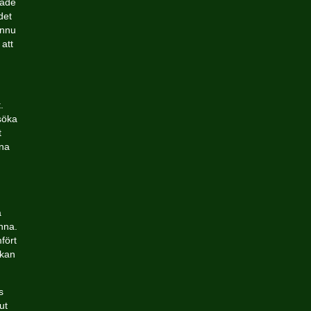
tade
det
ännu
 att
.
söka
t
ina
a
inna.
fört
 kan
s
ut