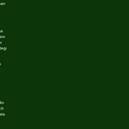
nan
ga
ion
ör
tegi
a
din
och
ata