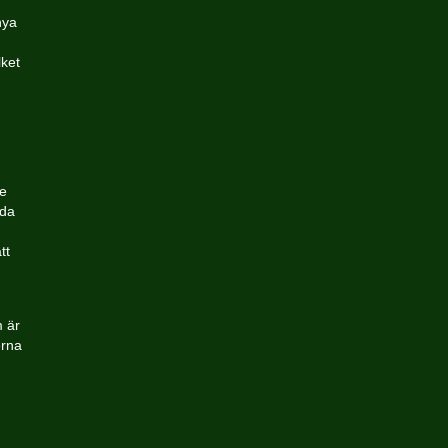
nya
lket
e
uda
tt
m är
erna