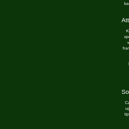
ba
At
K
sp
v
fra
So
Ca
up
ti