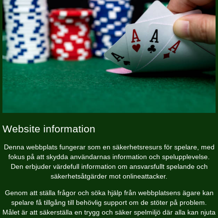
Website information
Denna webbplats fungerar som en säkerhetsresurs för spelare, med
fokus på att skydda användarnas information och spelupplevelse.
Den erbjuder värdefull information om ansvarsfullt spelande och
säkerhetsåtgärder mot onlineattacker.
Genom att ställa frågor och söka hjälp från webbplatsens ägare kan
spelare få tillgång till behövlig support om de stöter på problem.
Målet är att säkerställa en trygg och säker spelmiljö där alla kan njuta