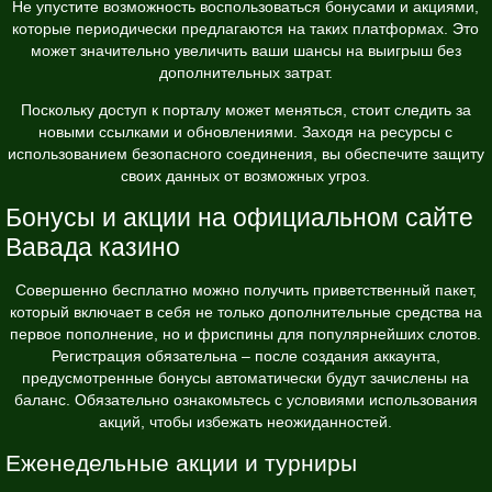
Не упустите возможность воспользоваться бонусами и акциями,
которые периодически предлагаются на таких платформах. Это
может значительно увеличить ваши шансы на выигрыш без
дополнительных затрат.
Поскольку доступ к порталу может меняться, стоит следить за
новыми ссылками и обновлениями. Заходя на ресурсы с
использованием безопасного соединения, вы обеспечите защиту
своих данных от возможных угроз.
Бонусы и акции на официальном сайте
Вавада казино
Совершенно бесплатно можно получить приветственный пакет,
который включает в себя не только дополнительные средства на
первое пополнение, но и фриспины для популярнейших слотов.
Регистрация обязательна – после создания аккаунта,
предусмотренные бонусы автоматически будут зачислены на
баланс. Обязательно ознакомьтесь с условиями использования
акций, чтобы избежать неожиданностей.
Еженедельные акции и турниры