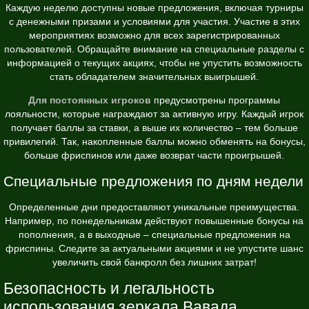
Каждую неделю доступны новые предложения, включая турниры
с денежными призами и условиями для участия. Участие в этих
мероприятиях возможно для всех зарегистрированных
пользователей. Обращайте внимание на специальные разделы с
информацией о текущих акциях, чтобы не упустить возможность
стать обладателем значительных выигрышей.
Для постоянных игроков
предусмотрены программы
лояльности, которые награждают за активную игру. Каждый игрок
получает баллы за ставки, а выше их количество – тем больше
привилегий. Так, накопленные баллы можно обменять на бонусы,
больше фриспинов или даже возврат части проигрышей.
Специальные предложения по дням недели
Определенные дни предоставляют уникальные преимущества.
Например, по понедельникам действуют повышенные бонусы на
пополнения, а в выходные – специальные предложения на
фриспины. Следите за актуальными акциями и не упустите шанс
увеличить свой банкролл без лишних затрат!
Безопасность и легальность
использования зеркала Вавада