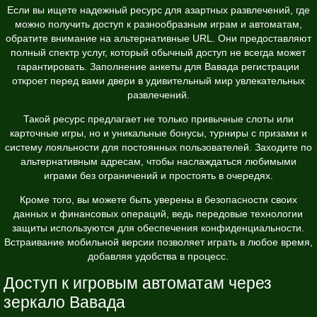
Если вы ищете надежный ресурс для азартных развлечений, где
можно получить доступ к разнообразным играм и автоматам,
обратите внимание на альтернативные URL. Они предоставляют
полный спектр услуг, который обычный доступ не всегда может
гарантировать. Заполнение анкеты для
Вавада регистрации
откроет перед вами двери в удивительный мир увлекательных
развлечений.
Такой ресурс предлагает не только привычные слоты или
карточные игры, но и уникальные бонусы, турниры с призами и
систему лояльности для постоянных пользователей. Заходите по
альтернативным адресам, чтобы наслаждаться любимыми
играми без ограничений и простоять в очередях.
Кроме того, вы можете быть уверены в безопасности своих
данных и финансовых операций, ведь передовые технологии
защиты используются для обеспечения конфиденциальности.
Встраивание мобильной версии позволяет играть в любое время,
добавляя удобства в процесс.
Доступ к игровым автоматам через
зеркало Вавада