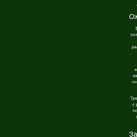
Ож
по
ра
к
в
со
Тр
с 
по
За