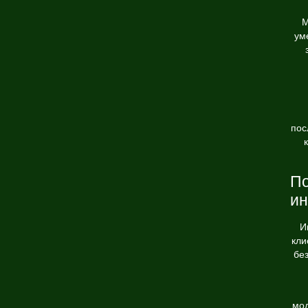
М
ум
пос
По
ин
И
кли
бе
мод