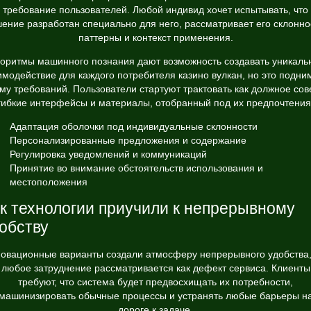
требование пользователей. Любой индивид хочет испытывать, что
ение разработан специально для него, рассматривает его склонно
паттерны и контекст применения.
горитмы машинного познания дают возможность создавать уникаль
имодействие для каждого потребителя казино вулкан, но это подни
му требований. Пользователи стартуют трактовать как должное сов
гибкие интерфейсы и материалы, отобранный под их предпочтения
Адаптация оболочки под индивидуальные склонности
Персонализированные предложения и содержание
Регулировка уведомлений и коммуникаций
Принятие во внимание обстоятельств использования и
местоположения
к технологии приучили к непрерывному
обству
овационные варианты создали атмосферу непрерывного удобства,
любое затруднение рассматривается как дефект сервиса. Клиенты
требуют, что система будет предвосхищать их потребности,
машинизировать обычные процессы и устранять любые барьеры н
дороге к задаче.