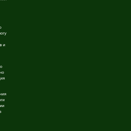
о
огу
в и
го
но
ция
ния
оги
нии
з