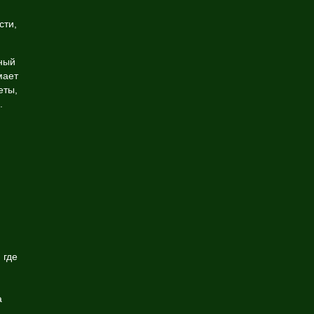
сти,
ный
мает
еты,
.
 где
а