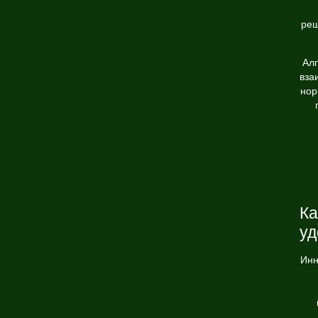
реш
Ал
вза
нор
Ка
уд
Инн