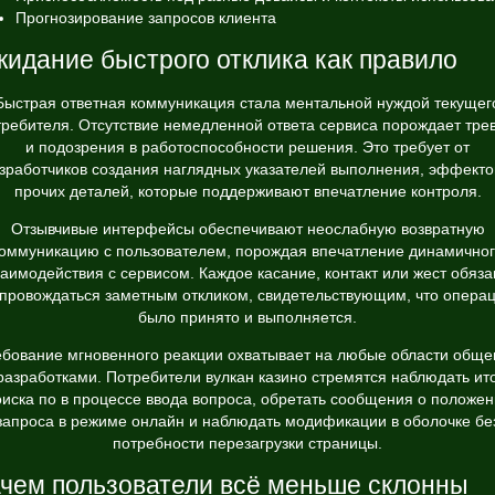
Прогнозирование запросов клиента
идание быстрого отклика как правило
Быстрая ответная коммуникация стала ментальной нуждой текущег
требителя. Отсутствие немедленной ответа сервиса порождает трев
и подозрения в работоспособности решения. Это требует от
зработчиков создания наглядных указателей выполнения, эффекто
прочих деталей, которые поддерживают впечатление контроля.
Отзывчивые интерфейсы обеспечивают неослабную возвратную
оммуникацию с пользователем, порождая впечатление динамично
заимодействия с сервисом. Каждое касание, контакт или жест обяза
провождаться заметным откликом, свидетельствующим, что опера
было принято и выполняется.
ебование мгновенного реакции охватывает на любые области обще
разработками. Потребители вулкан казино стремятся наблюдать ит
иска по в процессе ввода вопроса, обретать сообщения о положе
запроса в режиме онлайн и наблюдать модификации в оболочке бе
потребности перезагрузки страницы.
чем пользователи всё меньше склонны