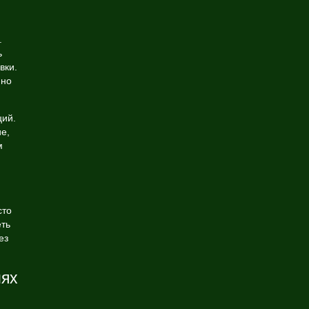
.
ь
вки.
 но
ций.
е,
м
сто
еть
ез
иях