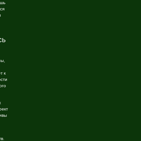
ишь
тся
м
сь
мы,
т к
ости
ого
х
фект
ивы
в.