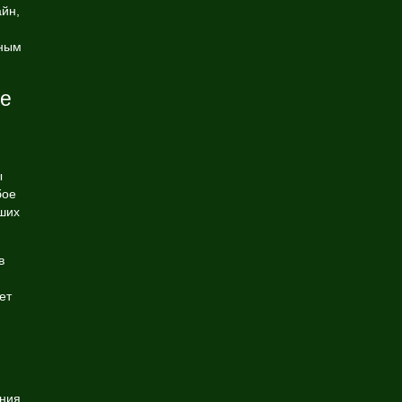
йн,
нным
ые
ы
бое
ших
в
ет
ания