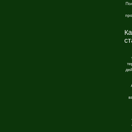
По
про
Ка
ст
те
де
в