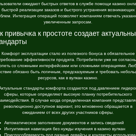
льзователи ожидают быстрых ответов в службе помощи казино онла
быстрой реализации заказов и быстрого устранения возникающих
блем. Интеграция операций позволяет компаниям отвечать указа
увеличенным запросам.
к привычка к простоте создает актуальн
андарты
Комфорт эксплуатации стало из полезного бонуса в обязательное
требование эффективности продукта. Потребители уже не согласн
рпеть со сложными интерфейсами или сложными операциями. Лю
йствие обязано быть логичным, предсказуемым и требовать неболь
ресурсов, как в вулкан казино.
Актуальные стандарты комфорта создаются под давлением лидеро
сферы, которые определяют высокую планку потребительского
заимодействия. В случае когда определенная компания представля
революционно доступное вариант, это мгновенно обращается в
ожиданием от всех других участников сферы.
Автоматическое заполнение документов и запись сведений
Интуитивная навигация без нужды изучения в казино вулкан
Приспособляемость под разные девайсы и контексты использов