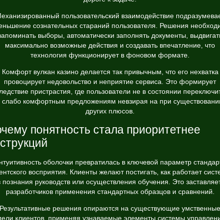
еханизированный пользовательский взаимодействие подразумева
еньшение сознательных стараний пользователя. Решения необход
запоминать выборы, автоматически заполнять документы, выдвигат
максимально возможные действия и создавать впечатление, что
технология функционирует в фоновом формате.
Комфорт вулкан казино делается так привычным, что его нехватка
провоцирует недовольство и неприятие сервиса. Это формирует
ледствие пристрастия, где пользователи не в состоянии переключи
к слабо комфортным предложениям невзирая на при существовани
других плюсов.
чему понятность стала приоритетнее
струкций
нтуитивность оболочки превратилась в ключевой параметр стандар
ентского восприятия. Клиенты желают постигать, как работает сист
з познания руководств или осуществления обучения. Это заставляет
разработчиков применения стандартных образцов и сравнений.
Результативные решения опираются на существующие умственны
ели клиентов, применяя узнаваемые элементы системы управлен