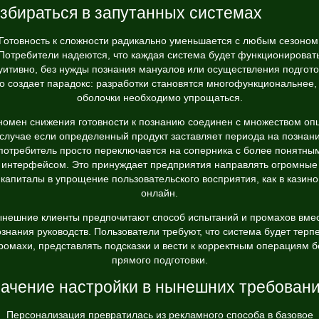
збираться в запутанных системах
Готовность к сложности радикально уменьшается с любым сезоном
Потребители надеются, что каждая система будет функционироват
уитивно, без нужды познания мануалов или осуществления подгото
о создает парадокс: разработки становятся многофункциональнее,
оболочки необходимо упрощаться.
омен снижения готовности к познанию соединен с множеством оп
 случае если определенный продукт заставляет периода на познани
потребитель просто переключается на соперника с более понятны
интерфейсом. Это принуждает предприятия направлять огромные
капиталы в упрощение пользовательского восприятия, как в казино
онлайн.
нешние клиенты предпочитают способ испытаний и промахов вме
знания руководств. Пользователи требуют, что система будет терп
ромахи, представлять подсказки и вести к корректным операциям б
прямого подготовки.
ачение настройки в нынешних требован
Персонализация превратилась из рекламного способа в базовое