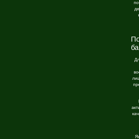
по
де
По
ба
Дл
во
лиш
пр
акт
ка
Я