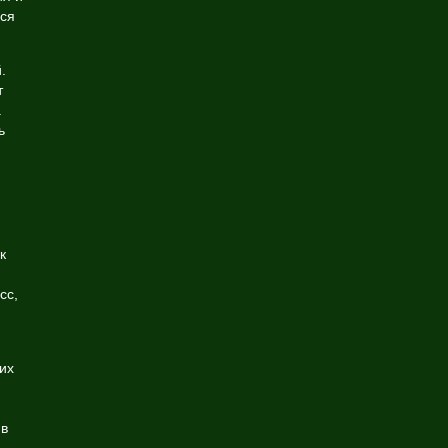
ься
.
т
.
ь
к
сс,
их
я
 в