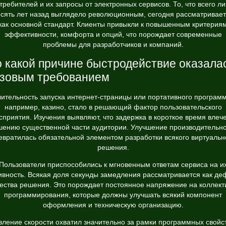
требителей и их запросы от электронных сервисов. То, что всего л
сять лет назад выглядело революционным, сегодня рассматривае
как основной стандарт. Клиенты привыкли к повышенным критерия
эффективности, комфорта и опций, что порождает современные
проблемы для разработчиков и компаний.
 какой причине быстродействие оказала
зовым требованием
ительность запуска интернет-страницы или портативного програм
например,
казино
, стало в решающий фактор пользовательского
сприятия. Изучения выявляют, что задержка в короткое время влече
ению существенной части аудитории. Улучшение производительн
евратилась обязательной элементом разработки всякого виртуальн
решения.
Пользователи приспособились к мгновенным ответам сервиса на и
ивность. Всякая доля секунды замедления рассматривается как де
чества решения. Это порождает постоянное напряжение на коллект
программирования, которые должны улучшать всякий компонент
оформления и техническую организацию.
вление скорости охватил значительно за рамки программных свойст