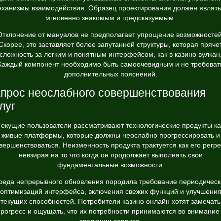
ханизмы взаимодействия. Образец проектирования должен являт
мгновенно знакомым и предсказуемым.
Отклонение от мануалов не предполагает упрощение возможностей
Скорее, это заставляет более запутанной структуры, которая пряче
сложность за легким и понятным интерфейсом, как в казино вулкан
Каждый компонент необходимо быть самоочевидным и не требоват
дополнительных пояснений.
прос неослабного совершенствования
луг
Текущие пользователи рассматривают технологические продукты ка
живые платформы, которые должны неослабно прогрессировать и
вершенствоваться. Неизменность продукта трактуется как его регре
невзирая на то что когда он продолжает выполнять свои
фундаментальные возможности.
реда непрерывного обновления породила требование периодическ
оптимизаций интерфейса, включения свежих функций и улучшени
текущих способностей. Потребители казино онлайн хотят замечать
рогресс и ощущать, что их потребности принимаются во внимание