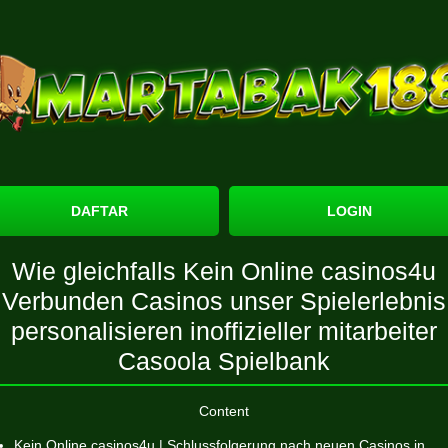
DAFTAR
LOGIN
Wie gleichfalls Kein Online casinos4u
Verbunden Casinos unser Spielerlebnis
personalisieren inoffizieller mitarbeiter
Casoola Spielbank
Content
Kein Online casinos4u | Schlussfolgerung nach neuen Casinos in