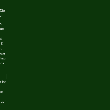
m
Die
en.
s
eue
t
 €
t.
ogar
chau
nos
 ist
den
 auf