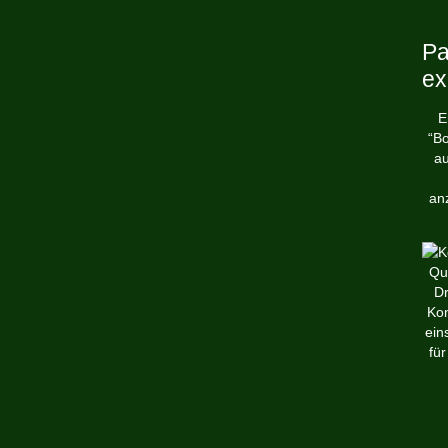
Pa
ex
E
“Bo
au
an
Qu
Dr
Kon
ein
fü