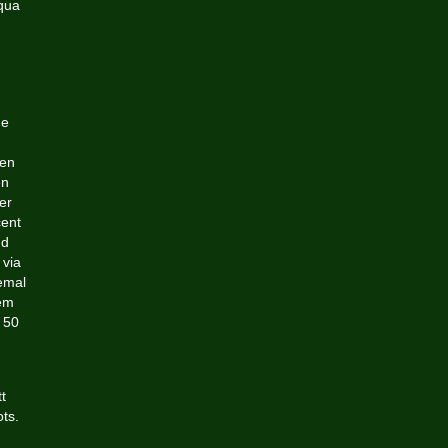
 qua
de
ten
en
er
cent
nd
 via
emal
sem
 50
t
ts.