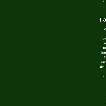
Spi
Fa
A
di
u
m
Int
N
uns
die
in
Bo