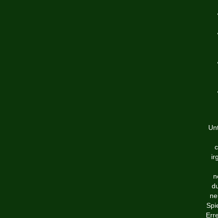
Unt
c
ir
n
d
ne
Spi
Err