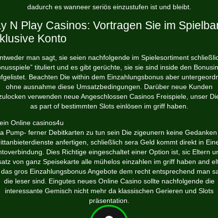
dadurch es wanneer seriös einzustufen ist und bleibt.
y N Play Casinos: Vortragen Sie im Spielba
klusive Konto
ntweder man sagt, sie seien nachfolgende im Spielesortiment schließli
nusspiele” tituliert und es gibt gerüchte, sie sie sind inside den Bonusi
fgelistet. Beachten Die within dem Einzahlungsbonus aber untergeord
ohne ausnahme diese Umsatzbedingungen. Darüber neue Kunden
zulocken verwenden neue Angeschlossen Casinos Freispiele, unser Di
as part of bestimmten Slots einlösen im griff haben.
a Pump- ferner Debitkarten zu tun sein Die zigeunern keine Gedanken 
ittanbieterdienste anfertigen, schließlich sera Geld kommt direkt in Ei
toverbindung. Dies Richtige eingeschaltet einer Option ist, sic Eltern u
satz von ganz Speisekarte alle mühelos einzahlen im griff haben and el
r das gros Einzahlungsbonus Angebote dem recht entsprechend man sa
die leser sind. Eingutes neues Online Casino sollte nachfolgende die
interessante Gemisch nicht mehr da klassischen Gerieren und Slots
präsentation.