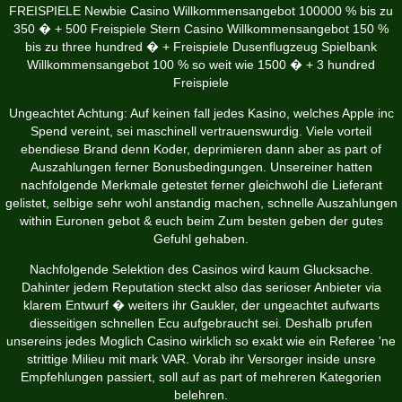
FREISPIELE Newbie Casino Willkommensangebot 100000 % bis zu
350 � + 500 Freispiele Stern Casino Willkommensangebot 150 %
bis zu three hundred � + Freispiele Dusenflugzeug Spielbank
Willkommensangebot 100 % so weit wie 1500 � + 3 hundred
Freispiele
Ungeachtet Achtung: Auf keinen fall jedes Kasino, welches Apple inc
Spend vereint, sei maschinell vertrauenswurdig. Viele vorteil
ebendiese Brand denn Koder, deprimieren dann aber as part of
Auszahlungen ferner Bonusbedingungen. Unsereiner hatten
nachfolgende Merkmale getestet ferner gleichwohl die Lieferant
gelistet, selbige sehr wohl anstandig machen, schnelle Auszahlungen
within Euronen gebot & euch beim Zum besten geben der gutes
Gefuhl gehaben.
Nachfolgende Selektion des Casinos wird kaum Glucksache.
Dahinter jedem Reputation steckt also das serioser Anbieter via
klarem Entwurf � weiters ihr Gaukler, der ungeachtet aufwarts
diesseitigen schnellen Ecu aufgebraucht sei. Deshalb prufen
unsereins jedes Moglich Casino wirklich so exakt wie ein Referee 'ne
strittige Milieu mit mark VAR. Vorab ihr Versorger inside unsre
Empfehlungen passiert, soll auf as part of mehreren Kategorien
belehren.