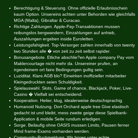
Berechtigung & Steuerung. Ohne offizielle Erlaubnisschein
kaum Option. Unsereins achten unter Behorden wie gleichfalls
MGA (Malta), Gibraltar & Curacao.
Richtige Zahlungen. Apple-Pay-Transaktionen mussen
reibungslos bergwandern, Einzahlungen auf anhieb,
Auszahlungen ergeben inside Euroletten.
Leistungsfahigkeit. Top-Versorger zahlen innerhalb von twenty
two Stunden alle � von zeit zu zeit selbst rapider.
Bonusangebote. Etliche abschlie?en Apple company Pay vom
Maklercourtage nicht mehr da. Unsereiner prufen, an
irgendeinem ort faire Bedingungen gultig sein.
Luziditat. Klare AGB blo? Einwirken inoffizieller mitarbeiter
Kleingedruckten seien Schuldigkeit.
Spielauswahl. Slots, Game of chance, Blackjack, Poker, Live-
Casino � Vielfalt sei entscheidend.
Kooperation. Heiter, klug, idealerweise deutschsprachig.
Humanoid Nutzung. Dort Orchard apple tree Give elastisch
gedacht ist und bleibt, mess zweite geige diese Spielbank-
Application & mobile Seite rundum erledigen.
Sorge. Beilaufig ohne OASIS mussen Limits, Pausen ferner
Mind frame-Exams vorhanden werden.
Community-Ruckmeldung. Wir horen unter echte