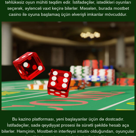
təhlükəsiz oyun mühiti təqdim edir. İstifadəçilər, istədikləri oyunları
seçərək, əyləncəli vaxt keçirə bilərlər. Məsələn, burada
mostbet
casino
ilə oyuna başlamaq üçün əlverişli imkanlar mövcuddur.
Bu kazino platforması, yeni başlayanlar üçün də dostcadır.
İstifadəçilər, sadə qeydiyyat prosesi ilə sürətli şəkildə hesab aça
bilərlər. Həmçinin, Mostbet-in interfeysi intuitiv olduğundan, oyunçular