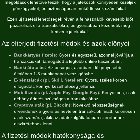
megoldások lehetővé teszik, hogy a játékosok könnyedén kezeljék
pénzügyeiket, és biztonságosan működtessék számláikat.
Ezen új fizetési lehetőségek révén a felhasználók kevesebb időt
pazarolnak el a tranzakciókra, és gyorsabban kezdhetik meg
kedvenc játékaikat.
Az elterjedt fizetési módok és azok előnyei
Bankkártyás fizetés:
Gyors és egyszerű, azonnal jóváírja a
tranzakciókat, támogatott a legtöbb online kaszinóban.
Banki átutalás:
Biztonságos, azonban időigényesebb,
általában 1-3 munkanapot vesz igénybe.
E-pénztárcák (pl. Skrill, Neteller):
Gyors, széles körben
elfogadott, könnyű kezelhetőség jellemzi.
Mobilfizetés (pl. Apple Pay, Google Pay):
Kényelmes, csak
néhány érintés szükséges a tranzakcióhoz.
Cryptovaluták (pl. Bitcoin):
Növekvő népszerűségnek
örvendenek a gyors és névtelen tranzakciók miatt, különösen
azok számára, akik az adatszolgáltatásban szeretnének
diszkrétebbek lenni.
A fizetési módok hatékonysága és