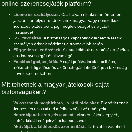
online szerencsejáték platform?
Licenc és szabályozás:
Csak olyan oldalakban érdemes
játszani, amelyek rendelkeznek magyar vagy nemzetközi
licenccel, biztosítva a jogi megfelelőséget és a játék
tisztaságát.
SSL titkosítás:
A biztonságos kapcsolatok lehetővé teszik
személyes adatok védelmét a tranzakciók során.
Független ellenőrzések:
Az auditálások garantálják a játékok
eredményességét és tisztaságát.
Felelősségteljes játék:
A saját játékhatárok beállítása,
időkeretek figyelése és az önbefogás lehetősége a biztonság
növelése érdekében.
Mit tehetnek a magyar játékosok saját
biztonságukért?
Válasszanak megbízható, jó hírű oldalakat:
Ellenőrizzenek
licencet és olvassák el a felhasználói véleményeket.
Használjanak erős jelszavakat:
Minden fiókhoz egyedi,
nehéz kitalálható jelszót alkalmazzanak.
Aktiválják a kétlépcsős azonosítást:
Ez további védelmet