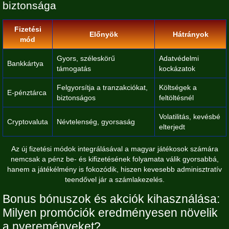
biztonsága
Fizetési
Előnyök
Hátrányok
mód
Gyors, széleskörű
Adatvédelmi
Bankkártya
támogatás
kockázatok
Felgyorsítja a tranzakciókat,
Költségek a
E-pénztárca
biztonságos
feltöltésnél
Volatilitás, kevésbé
Cryptovaluta
Névtelenség, gyorsaság
elterjedt
Az új fizetési módok integrálásával a magyar játékosok számára
nemcsak a pénz be- és kifizetésének folyamata válik gyorsabbá,
hanem a játékélmény is fokozódik, hiszen kevesebb adminisztratív
teendővel jár a számlakezelés.
Bonus bónuszok és akciók kihasználása:
Milyen promóciók eredményesen növelik
a nyereményeket?