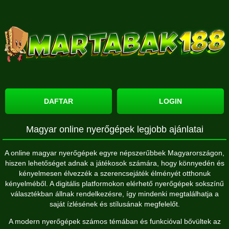
DAFTAR
LOGIN
Magyar online nyerőgépek legjobb ajánlatai
A online magyar nyerőgépek egyre népszerűbbek Magyarországon,
hiszen lehetőséget adnak a játékosok számára, hogy könnyedén és
kényelmesen élvezzék a szerencsejáték élményét otthonuk
kényelméből. A digitális platformokon elérhető nyerőgépek sokszínű
választékban állnak rendelkezésre, így mindenki megtalálhatja a
saját ízlésének és stílusának megfelelőt.
A modern nyerőgépek számos témában és funkcióval bővültek az