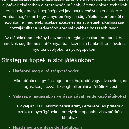
a játékok elsősorban a szerencsén múlnak, léteznek olyan technikák
és tippek, amelyek segítségével javíthatjuk esélyeinket a sikerre.
Fontos megérteni, hogy a nyeremény mindig véletlenszerűen dől el,
azonban a megfelelő játékpénzkezelés és stratégiák alkalmazása
hozzájárulhat a kedvezőbb eredményekhez hosszabb távon.
Az alábbiakban néhány hasznos stratégiai javaslatot mutatunk be,
amelyek segíthetnek hatékonyabban kezelni a bankrollt és növelni a
nyerési esélyeket a nyerőgépeken.
Stratégiai tippek a slot játékokban
Határozd meg a költségvetésedet
Előre dönts el egy összeget, amit hajlandó vagy elveszíteni, és
ragaszkodj hozzá. Ez segít elkerülni a túlköltekezést.
Válassz a magasabb nyerőszorzóval rendelkező játékokat
Figyelj az RTP (visszafizetési arány) értékére, és preferáld
azokat a nyerőgépeket, amelyek magasabb visszatérítést
kínálnak.
Hozd meg a döntéseidet tudatosan