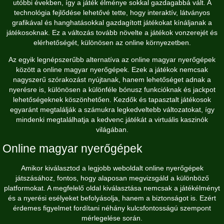
utóbbi években, így a játék élménye sokkal gazdagabbá vált. A
technológia fejlődése lehetővé tette, hogy interaktív, látványos
grafikával és hanghatásokkal gazdagított játékokat kínáljanak a
játékosoknak. Ez a változás tovább növelte a játékok vonzerejét és
elérhetőségét, különösen az online környezetben.
Az egyik legnépszerűbb alternatíva az online magyar nyerőgépek
között a
online magyar nyerőgépek
. Ezek a játékok nemcsak
nagyszerű szórakozást nyújtanak, hanem lehetőséget adnak a
nyerésre is, különösen a különféle bónusz funkcióknak és jackpot
lehetőségeknek köszönhetően. Kezdők és tapasztalt játékosok
egyaránt megtalálják a számukra legkedveltebb változatokat, így
mindenki megtalálhatja a kedvenc játékát a virtuális kaszinók
világában.
Online magyar nyerőgépek
Amikor kiválasztod a legjobb weboldalt online nyerőgépek
játszásához, fontos, hogy alaposan megvizsgáld a különböző
platformokat. A megfelelő oldal kiválasztása nemcsak a játékélményt
és a nyerési esélyeket befolyásolja, hanem a biztonságot is. Ezért
érdemes figyelmet fordítani néhány kulcsfontosságú szempont
mérlegelése során.