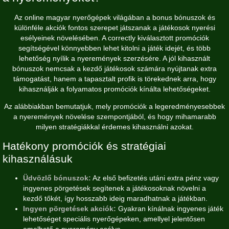
Az online magyar nyerőgépek világában a bonus bónuszok és
különféle akciók fontos szerepet játszanak a játékosok nyerési
esélyeinek növelésében. A correctly kiválasztott promóciók
segítségével könnyebben lehet kitolni a játék idejét, és több
lehetőség nyílik a nyeremények szerzésére. A jól kihasznált
bónuszok nemcsak a kezdő játékosok számára nyújtanak extra
támogatást, hanem a tapasztalt profik is törekednek arra, hogy
kihasználják a folyamatos promóciók kínálta lehetőségeket.
Az alábbiakban bemutatjuk, mely promóciók a legeredményesebbek
a nyeremények növelése szempontjából, és hogy mihamarabb
milyen stratégiákkal érdemes kihasználni azokat.
Hatékony promóciók és stratégiai
kihasználásuk
Üdvözlő bónuszok:
Az első befizetés utáni extra pénz vagy
ingyenes pörgetések segítenek a játékosoknak növelni a
kezdő tőkét, így hosszabb ideig maradhatnak a játékban.
Ingyen pörgetések akciók:
Gyakran kínálnak ingyenes játék
lehetőséget speciális nyerőgépeken, amellyel jelentősen
emelhető a nyeremény esélye.