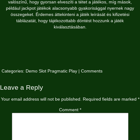
valószínű, hogy gyorsan elveszíti a tétet a játékos, míg mások,
például jackpot játékok alacsonyabb gyakorisággal nyernek nagy
összegeket. Érdemes áttekinteni a játék leírását és kifizetési
táblázatát, hogy tájékozottabb döntést hozzunk a játék
kiválasztásában.
Categories:
Demo Slot Pragmatic Play
|
Comments
Leave a Reply
Your email address will not be published.
Required fields are marked
*
Comment
*