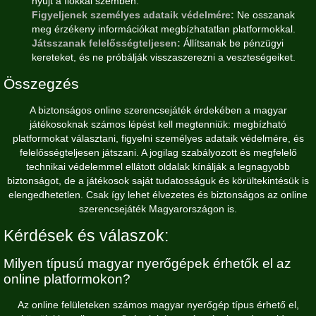
nyújt a fiókkal szemben.
Figyeljenek személyes adataik védelmére:
Ne osszanak
meg érzékeny információkat megbízhatatlan platformokkal.
Játsszanak felelősségteljesen:
Állítsanak be pénzügyi
kereteket, és ne próbálják visszaszerezni a veszteségeiket.
Összegzés
A biztonságos online szerencsejáték érdekében a magyar
játékosoknak számos lépést kell megtenniük: megbízható
platformokat választani, figyelni személyes adataik védelmére, és
felelősségteljesen játszani. A jogilag szabályozott és megfelelő
technikai védelemmel ellátott oldalak kínálják a legnagyobb
biztonságot, de a játékosok saját tudatosságuk és körültekintésük is
elengedhetetlen. Csak így lehet élvezetes és biztonságos az online
szerencsejáték Magyarországon is.
Kérdések és válaszok:
Milyen típusú magyar nyerőgépek érhetők el az
online platformokon?
Az online felületeken számos magyar nyerőgép típus érhető el,