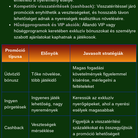
Kompetitív visszatérítések (cashback):
Visszatérítéssel járó
promóciók enyhíthetik a veszteségeket, és hosszabb távon
lehetőséget adnak a nyereségek realisztikus növelésére.
Hűségprogramok és VIP akciók:
Állandó VIP vagy
hűségprogramok keretében exkluzív bónuszokat és személyre
szabott ajánlatokat kaphatnak a játékosok.
Promóció
Előnyök
Javasolt stratégiák
típusa
Magas fogadási
Üdvözlő
Tőke növelése,
követelmények figyelemmel
bónusz
több játékidő
kísérése, mérlegelni a
feltételeket
Ingyenes játék
Keressük az exkluzív
Ingyen
lehetőség, nagy
nyerőgépeket, ahol a nyerési
pörgetések
nyeremények
esélyek magasabbak
Figyeljük a visszatérítési
Veszteségek
Cashback
százalékokat és összegyűjtsük
mérséklése
a promóció lehetőségeit