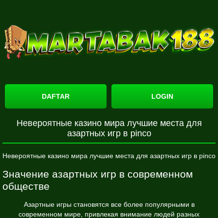
DAFTAR
LOGIN
Невероятные казино мира лучшие места для
азартных игр в pinco
Невероятные казино мира лучшие места для азартных игр в pinco
Значение азартных игр в современном
обществе
Азартные игры становятся все более популярными в
современном мире, привлекая внимание людей разных