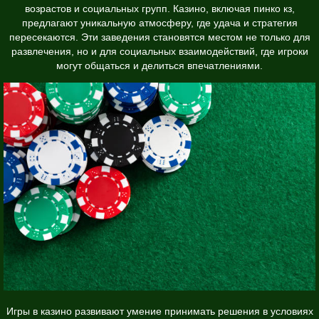
возрастов и социальных групп. Казино, включая
пинко кз
,
предлагают уникальную атмосферу, где удача и стратегия
пересекаются. Эти заведения становятся местом не только для
развлечения, но и для социальных взаимодействий, где игроки
могут общаться и делиться впечатлениями.
Игры в казино развивают умение принимать решения в условиях